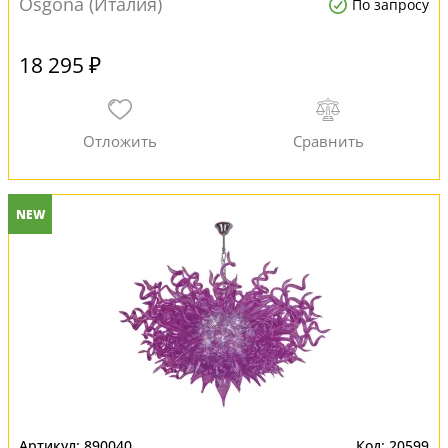
Osgona (Италия)
По запросу
18 295 ₽
NEW
890040
20599