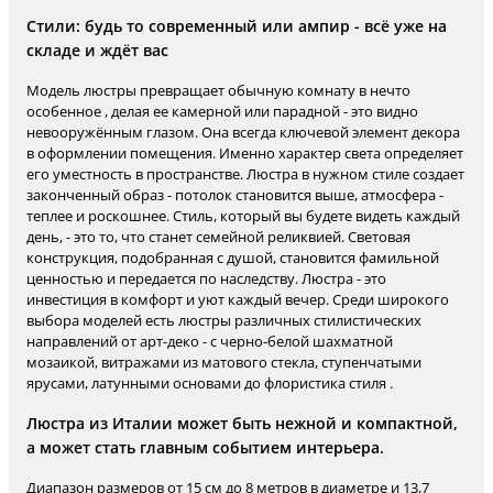
Стили: будь то современный или ампир - всё уже на
складе и ждёт вас
Модель люстры превращает обычную комнату в нечто
особенное , делая ее камерной или парадной - это видно
невооружённым глазом. Она всегда ключевой элемент декора
в оформлении помещения. Именно характер света определяет
его уместность в пространстве. Люстра в нужном стиле создает
законченный образ - потолок становится выше, атмосфера -
теплее и роскошнее. Стиль, который вы будете видеть каждый
день, - это то, что станет семейной реликвией. Световая
конструкция, подобранная с душой, становится фамильной
ценностью и передается по наследству. Люстра - это
инвестиция в комфорт и уют каждый вечер. Среди широкого
выбора моделей есть люстры различных стилистических
направлений от арт-деко - с черно-белой шахматной
мозаикой, витражами из матового стекла, ступенчатыми
ярусами, латунными основами до флористика стиля .
Люстра из Италии может быть нежной и компактной,
а может стать главным событием интерьера.
Диапазон размеров от 15 см до 8 метров в диаметре и 13,7