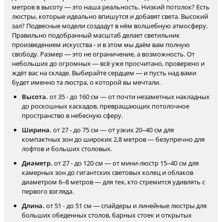
метров в высоту — это наша реальность. Низкий потолок? Есть
люстры, которые идеально впишутся и добавят света. Высокий
зал? Подвесные модели создадут в нём волшебную атмосферу.
Правильно подобранный масштаб делает светильник
произведением искусства - и в этом мы даём вам полную
свободу. Размер — это не ограничение, а возможность. От
небольших до огромных — всё уже просчитано, проверено и
ждёт вас на складе. Выбирайте сердцем — и пусть над вами
будет именно та люстра, о которой вы мечтали.
Высота.
от 35 - до 160 см — от почти незаметных накладных
до роскошных каскадов, превращающих потолочное
пространство в небесную сферу.
Ширина.
от 27 - до 75 см — от узких 20–40 см для
компактных зон до широких 2,8 метров — безупречно для
лофтов и больших столовых.
Диаметр.
от 27 - до 120 см — от мини-люстр 15–40 см для
камерных зон до гигантских световых колец и облаков
диаметром 6–8 метров — для тех, кто стремится удивлять с
первого взгляда.
Длина.
от 51 - до 51 см — спайдеры и линейные люстры для
больших обеденных столов, барных стоек и открытых