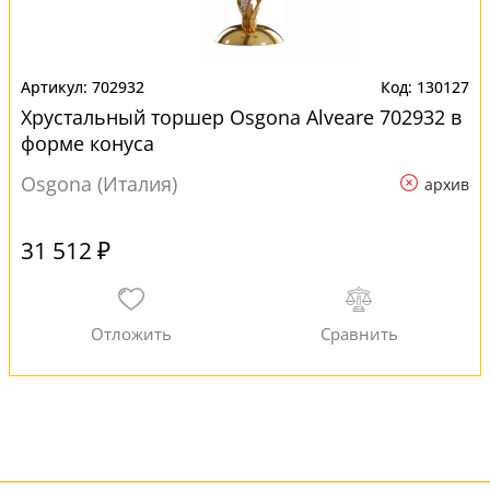
702932
130127
Хрустальный торшер Osgona Alveare 702932 в
форме конуса
Osgona (Италия)
архив
31 512 ₽