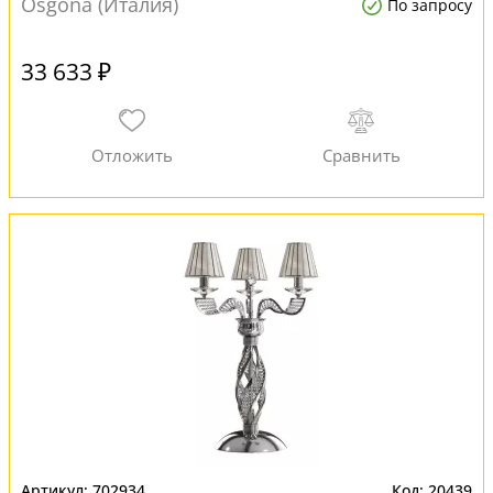
Osgona (Италия)
По запросу
33 633 ₽
702934
20439