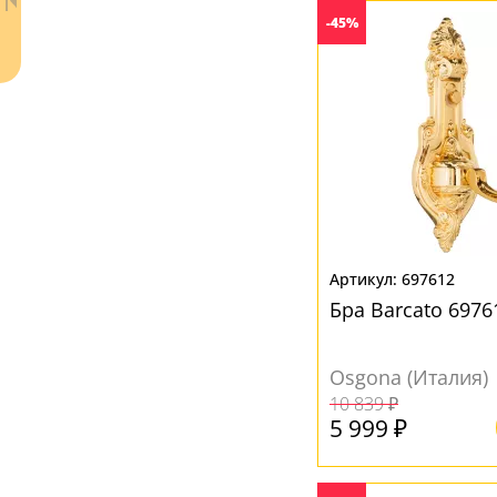
Серый
(1)
-45%
Хром
(2)
Черный
(1)
Ваш регион:
Москва
+7 (800) 775-63-32
- бесплатно по России
+7 (495) 255-03-21
- бесплатная доставка
697612
Бра Barcato 697
Osgona (Италия)
10 839 ₽
5 999 ₽