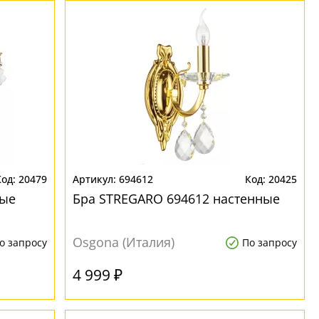
20479
694612
20425
ные
Бра STREGARO 694612 настенные
Osgona (Италия)
о запросу
По запросу
4 999 ₽