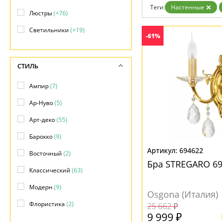
Теги:
Настенные
Люстры
(+76)
Светильники
(+19)
-61%
СТИЛЬ
Ампир
(7)
Ар-Нуво
(5)
Арт-деко
(55)
Барокко
(9)
694622
Восточный
(2)
Бра STREGARO 69
Классический
(63)
Модерн
(9)
Osgona (Италия)
Флористика
(2)
25 662 ₽
9 999 ₽