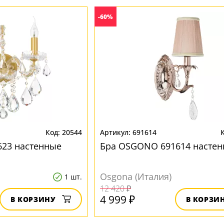
-60%
20544
691614
623 настенные
Бра OSGONO 691614 насте
Osgona (Италия)
1 шт.
12 420 ₽
4 999 ₽
В КОРЗИНУ
В КОРЗИ