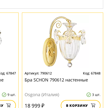
67847
790612
67848
ые
Бра SCHON 790612 настенные
Osgona (Италия)
9 шт.
3 шт.
18 999 ₽
НУ
В КОРЗИНУ