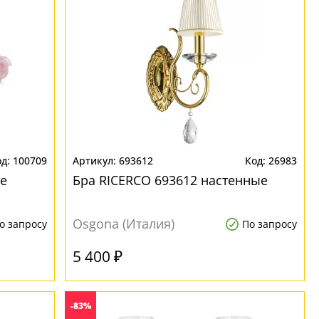
100709
693612
26983
ые
Бра RICERCO 693612 настенные
Osgona (Италия)
о запросу
По запросу
5 400 ₽
-83%