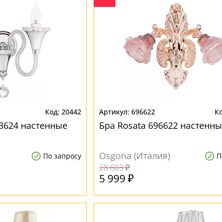
20442
696622
3624 настенные
Бра Rosata 696622 настенн
Osgona (Италия)
По запросу
П
28 603 ₽
5 999 ₽