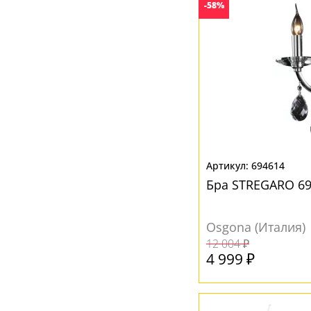
-58%
694614
Бра STREGARO 69
Osgona (Италия)
12 004 ₽
4 999 ₽