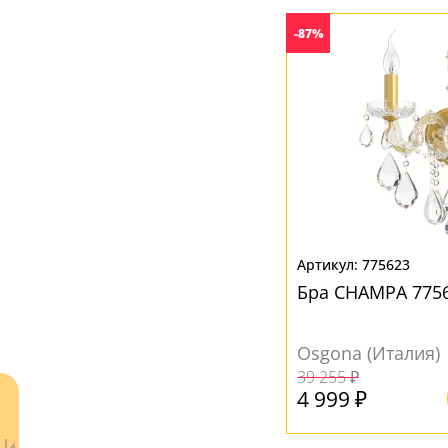
Текстиль
(15)
-87%
Ткань
(28)
Хрусталь
(4)
ЦВЕТ ПЛАФОНОВ
Бежевый
(15)
Без плафона
(32)
Белый
(20)
775623
Бра CHAMPA 775
Желтый
(1)
Коричневый
(2)
Osgona (Италия)
Кофейный
(2)
39 255 ₽
4 999 ₽
Прозрачный
(4)
Розовый
(1)