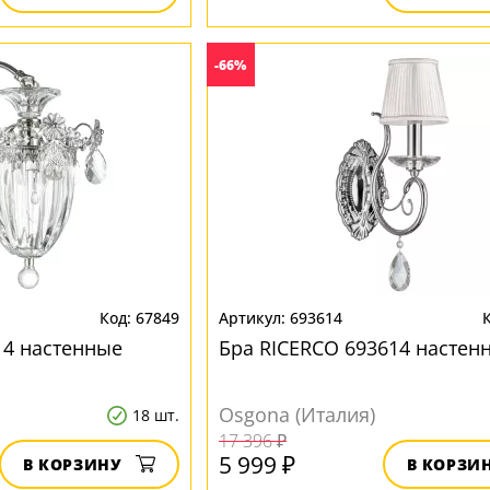
-66%
67849
693614
14 настенные
Бра RICERCO 693614 настен
Osgona (Италия)
18 шт.
17 396 ₽
5 999 ₽
В КОРЗИНУ
В КОРЗИ