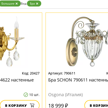
Большие
Вид:
Бра
20427
790611
4622 настенные
Бра SCHON 790611 настенн
Osgona (Италия)
10 шт.
18 999 ₽
В КОРЗИНУ
В КОРЗИ