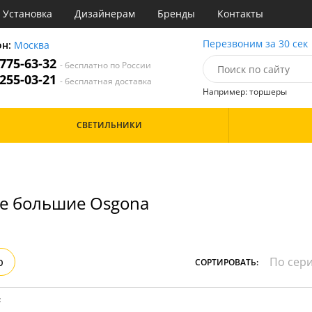
Установка
Дизайнерам
Бренды
Контакты
ы
Перезвоним за 30 сек
он:
Москва
 775-63-32
- бесплатно по России
атегории
 255-03-21
- бесплатная доставка
Например: торшеры
Назначение
Цвет
Особенности
СВЕТИЛЬНИКИ
тиная
Белые
Бронза
Бренд
инет
Золото
е
Прозрачные
идор и прихожая
Хром
е большие Osgona
ня
Черные
с
хожая
Дизайн/Форма
льня
Вытянутые в длину
р
СОРТИРОВАТЬ:
: