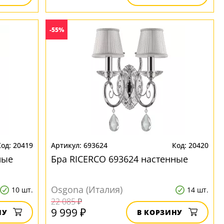
-55%
20419
693624
20420
ные
Бра RICERCO 693624 настенные
Osgona (Италия)
10 шт.
14 шт.
22 085 ₽
9 999 ₽
НУ
В КОРЗИНУ