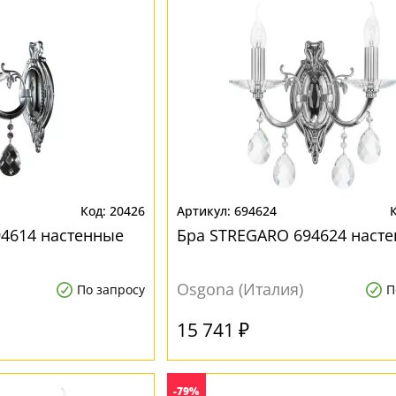
20426
694624
4614 настенные
Бра STREGARO 694624 наст
Osgona (Италия)
По запросу
П
15 741 ₽
-79%