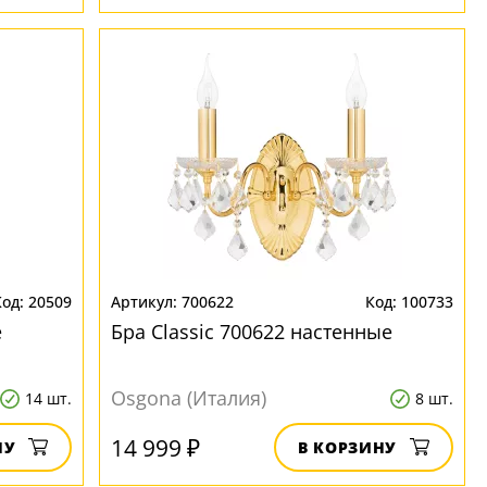
20509
700622
100733
е
Бра Classic 700622 настенные
Osgona (Италия)
14 шт.
8 шт.
14 999 ₽
НУ
В КОРЗИНУ