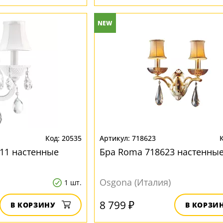
NEW
20535
718623
611 настенные
Бра Roma 718623 настенны
Osgona (Италия)
1 шт.
8 799 ₽
В КОРЗИНУ
В КОРЗИ