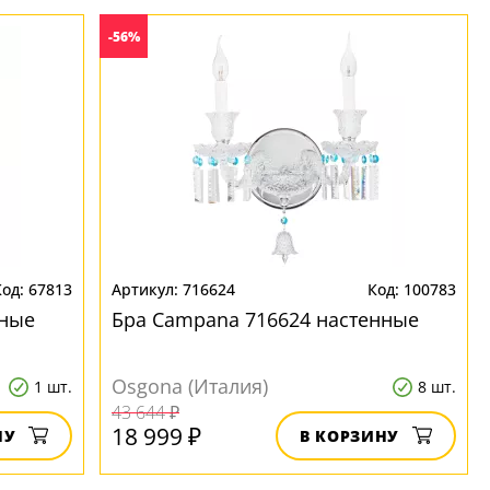
-56%
67813
716624
100783
нные
Бра Campana 716624 настенные
Osgona (Италия)
1 шт.
8 шт.
43 644 ₽
18 999 ₽
НУ
В КОРЗИНУ