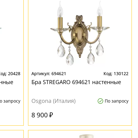
20428
694621
130122
енные
Бра STREGARO 694621 настенные
Osgona (Италия)
о запросу
По запросу
8 900 ₽