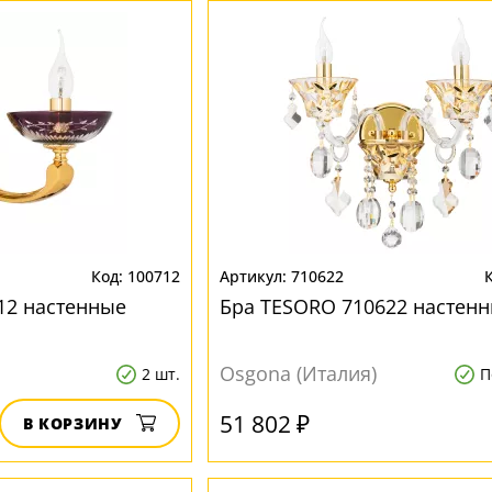
100712
710622
612 настенные
Бра TESORO 710622 настен
Osgona (Италия)
2 шт.
П
51 802 ₽
В КОРЗИНУ