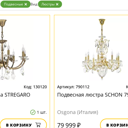
:
Подвесные
Вид:
Люстры
130120
790112
ра STREGARO
Подвесная люстра SCHON 7
Osgona (Италия)
1 шт.
79 999 ₽
В КОРЗИНУ
В КОРЗИ