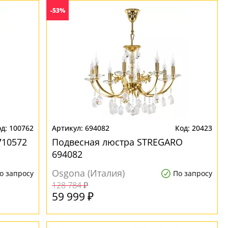
-53%
100762
694082
20423
710572
Подвесная люстра STREGARO
694082
Osgona (Италия)
о запросу
По запросу
128 784 ₽
59 999 ₽