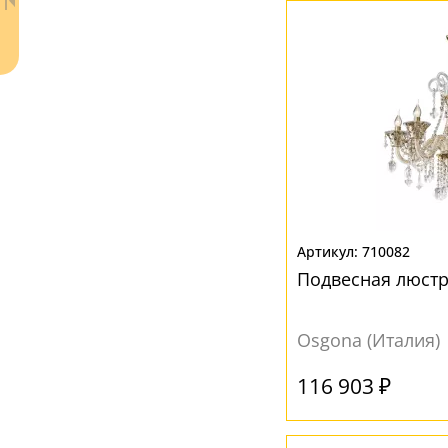
Желтый
(2)
Коричневый
(2)
Кофейный
(3)
Прозрачный
(2)
Янтарный
(2)
Ваш регион:
Москва
+7 (800) 775-63-32
- бесплатно по России
+7 (495) 255-03-21
- бесплатная доставка
710082
Подвесная люстр
Osgona (Италия)
116 903 ₽