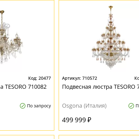
20477
710572
а TESORO 710082
Подвесная люстра TESORO 
Osgona (Италия)
По запросу
П
499 999 ₽