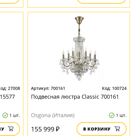
27008
700161
100724
15577
Подвесная люстра Classic 700161
Osgona (Италия)
1 шт.
1 шт.
155 999 ₽
НУ
В КОРЗИНУ