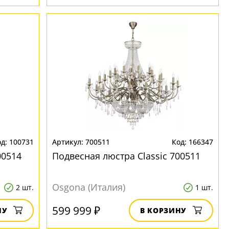
100731
700511
166347
00514
Подвесная люстра Classic 700511
Osgona (Италия)
2 шт.
1 шт.
599 999 ₽
НУ
В КОРЗИНУ