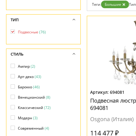
Теги:
Большие
Тип
ТИП
Подвесные
(76)
СТИЛЬ
Ампир
(2)
Арт-деко
(43)
Барокко
(46)
694081
Венецианский
(8)
Подвесная люст
694081
Классический
(72)
Модерн
(3)
Osgona (Италия)
Современный
(4)
114 477 ₽