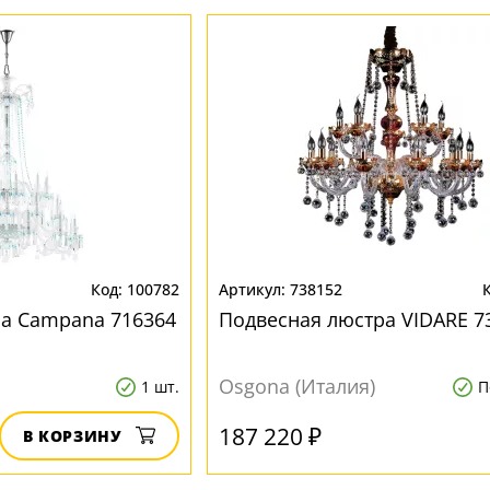
100782
738152
а Campana 716364
Подвесная люстра VIDARE 7
Osgona (Италия)
1 шт.
П
187 220 ₽
В КОРЗИНУ