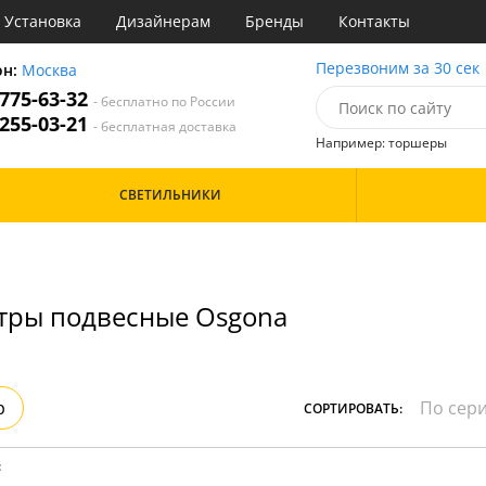
Установка
Дизайнерам
Бренды
Контакты
ы
Перезвоним за 30 сек
он:
Москва
 775-63-32
- бесплатно по России
атегории
 255-03-21
- бесплатная доставка
Например: торшеры
Назначение
Цвет
Особенности
СВЕТИЛЬНИКИ
тиная
Белые
Бронза
Бренд
инет
Золото
е
Прозрачные
идор и прихожая
Хром
тры подвесные Osgona
ня
Черные
с
хожая
Дизайн/Форма
льня
Вытянутые в длину
р
СОРТИРОВАТЬ:
: