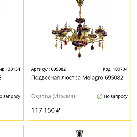
130154
695082
100704
E
Подвесная люстра Melagro 695082
Osgona (Италия)
о запросу
По запросу
117 150 ₽