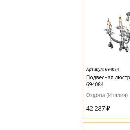
694084
Подвесная люст
694084
Osgona (Италия)
42 287 ₽