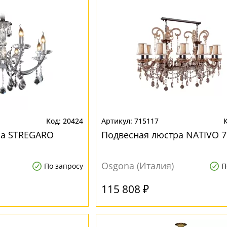
20424
715117
ра STREGARO
Подвесная люстра NATIVO 7
Osgona (Италия)
По запросу
П
115 808 ₽