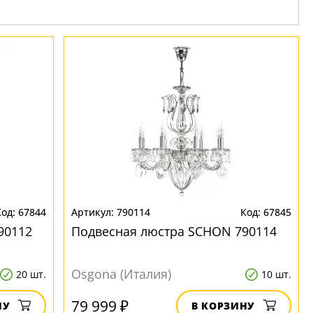
67844
790114
67845
90112
Подвесная люстра SCHON 790114
Osgona (Италия)
20 шт.
10 шт.
79 999 ₽
НУ
В КОРЗИНУ