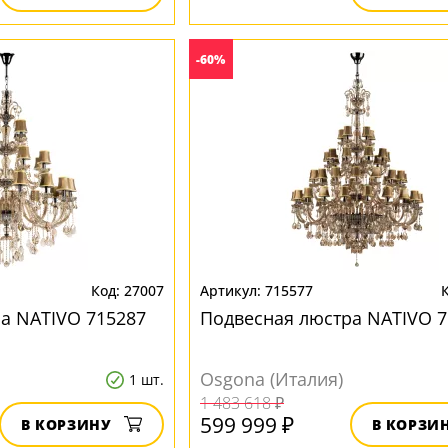
-60%
27007
715577
а NATIVO 715287
Подвесная люстра NATIVO 7
Osgona (Италия)
1 шт.
1 483 618 ₽
599 999 ₽
В КОРЗИНУ
В КОРЗИ