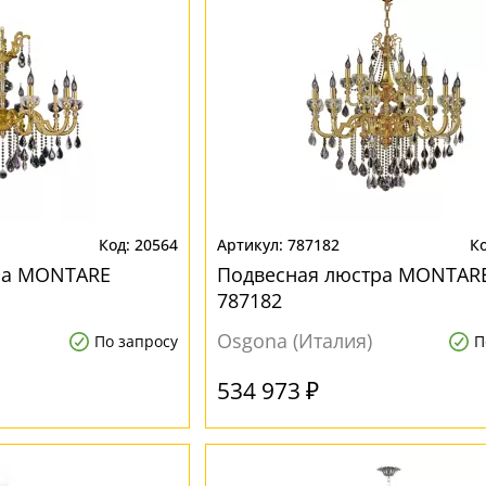
20564
787182
ра MONTARE
Подвесная люстра MONTAR
787182
Osgona (Италия)
По запросу
П
534 973 ₽