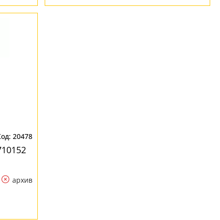
20478
710152
архив