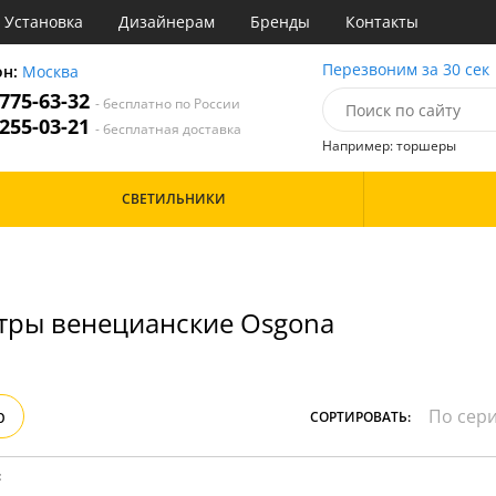
Установка
Дизайнерам
Бренды
Контакты
ы
Перезвоним за 30 сек
он:
Москва
 775-63-32
- бесплатно по России
атегории
 255-03-21
- бесплатная доставка
Например: торшеры
Назначение
Цвет
Особенности
СВЕТИЛЬНИКИ
тиная
Белые
Бронза
Бренд
инет
Золото
е
Прозрачные
идор и прихожая
Хром
тры венецианские Osgona
ня
Черные
с
хожая
Дизайн/Форма
льня
Вытянутые в длину
р
СОРТИРОВАТЬ:
: