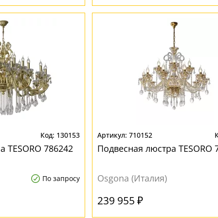
130153
710152
а TESORO 786242
Подвесная люстра TESORO 
Osgona (Италия)
По запросу
239 955 ₽