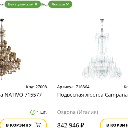
ль:
Венецианский
Вид:
Люстры
27008
716364
а NATIVO 715577
Подвесная люстра Campana
Osgona (Италия)
1 шт.
842 946 ₽
В КОРЗИНУ
В КОРЗИ