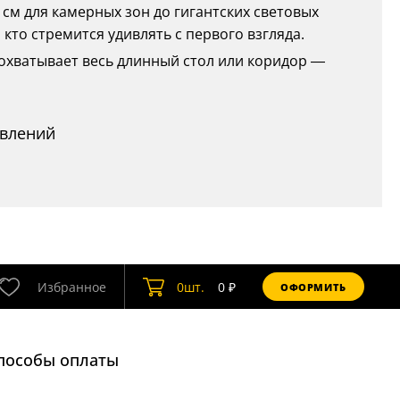
0 см для камерных зон до гигантских световых
 кто стремится удивлять с первого взгляда.
к охватывает весь длинный стол или коридор —
авлений
Избранное
0
шт.
0
₽
ОФОРМИТЬ
пособы оплаты