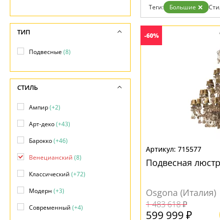
Теги:
Большие
Сти
ТИП
-60%
Подвесные
(8)
СТИЛЬ
Ампир
(+2)
Арт-деко
(+43)
Барокко
(+46)
715577
Венецианский
(8)
Подвесная люстр
Классический
(+72)
Модерн
(+3)
Osgona (Италия)
1 483 618 ₽
Современный
(+4)
599 999 ₽