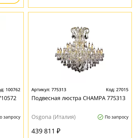
100762
775313
27015
710572
Подвесная люстра CHAMPA 775313
Osgona (Италия)
о запросу
По запросу
439 811 ₽