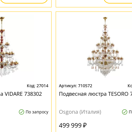
27014
710572
а VIDARE 738302
Подвесная люстра TESORO 
Osgona (Италия)
По запросу
П
499 999 ₽