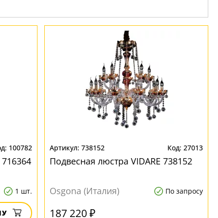
100782
738152
27013
 716364
Подвесная люстра VIDARE 738152
Osgona (Италия)
1 шт.
По запросу
187 220 ₽
НУ