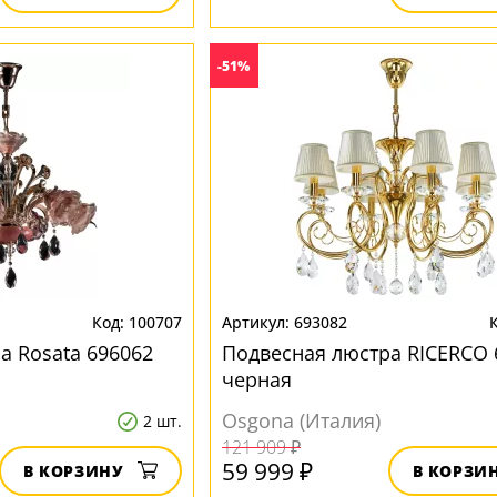
-51%
100707
693082
а Rosata 696062
Подвесная люстра RICERCO 
черная
Osgona (Италия)
2 шт.
121 909 ₽
59 999 ₽
В КОРЗИНУ
В КОРЗИ