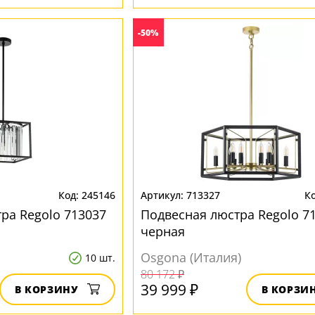
-50%
245146
713327
ра Regolo 713037
Подвесная люстра Regolo 7
черная
Osgona (Италия)
10 шт.
80 172 ₽
39 999 ₽
В КОРЗИНУ
В КОРЗИ