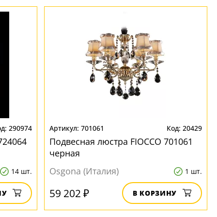
290974
701061
20429
724064
Подвесная люстра FIOCCO 701061
черная
Osgona (Италия)
14 шт.
1 шт.
59 202 ₽
НУ
В КОРЗИНУ