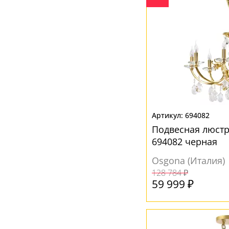
694082
Подвесная люст
694082 черная
Osgona (Италия)
128 784 ₽
59 999 ₽