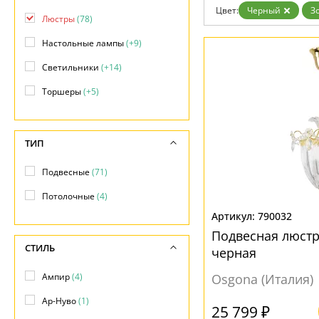
Цвет:
Черный
З
Люстры
(78)
Настольные лампы
(+9)
Светильники
(+14)
Торшеры
(+5)
ТИП
Подвесные
(71)
Потолочные
(4)
790032
Подвесная люст
СТИЛЬ
черная
Ампир
(4)
Osgona (Италия)
Ар-Нуво
(1)
25 799 ₽