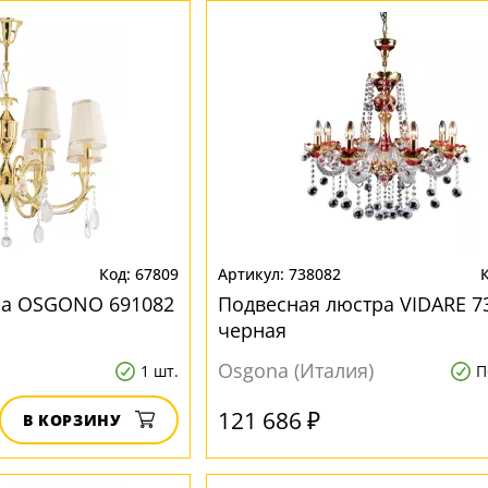
67809
738082
ра OSGONO 691082
Подвесная люстра VIDARE 7
черная
Osgona (Италия)
1 шт.
П
121 686 ₽
В КОРЗИНУ