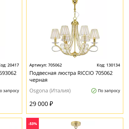
20417
705062
130134
693062
Подвесная люстра RICCIO 705062
черная
Osgona (Италия)
о запросу
По запросу
29 000 ₽
-53%