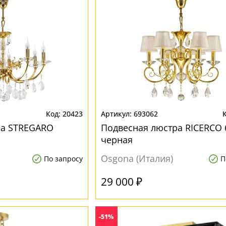
20423
693062
ра STREGARO
Подвесная люстра RICERCO 
черная
Osgona (Италия)
По запросу
П
29 000 ₽
-51%