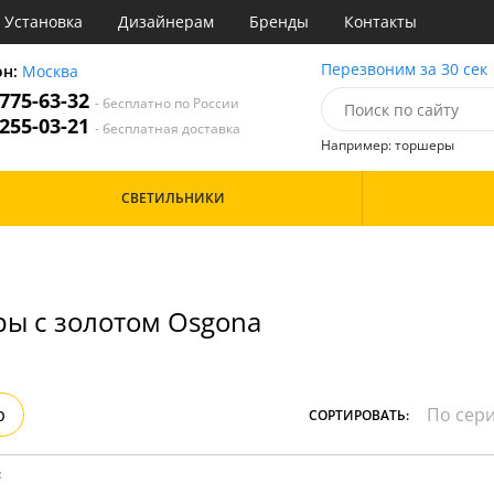
Установка
Дизайнерам
Бренды
Контакты
ы
Перезвоним за 30 сек
он:
Москва
 775-63-32
- бесплатно по России
атегории
 255-03-21
- бесплатная доставка
Например: торшеры
Назначение
Цвет
Особенности
СВЕТИЛЬНИКИ
тиная
Белые
Бронза
Бренд
инет
Золото
е
Прозрачные
идор и прихожая
Хром
ы с золотом Osgona
ня
Черные
с
хожая
Дизайн/Форма
льня
Вытянутые в длину
р
СОРТИРОВАТЬ:
: