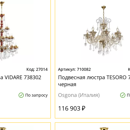
27014
710082
а VIDARE 738302
Подвесная люстра TESORO 
черная
Osgona (Италия)
По запросу
П
116 903 ₽