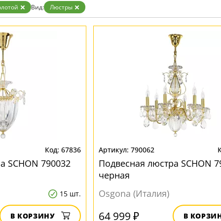
олотой
Вид:
Люстры
67836
790062
ра SCHON 790032
Подвесная люстра SCHON 7
черная
Osgona (Италия)
15 шт.
64 999 ₽
В КОРЗИНУ
В КОРЗИ