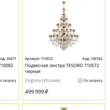
20477
710572
100762
710082
Подвесная люстра TESORO 710572
черная
Osgona (Италия)
о запросу
По запросу
499 999 ₽