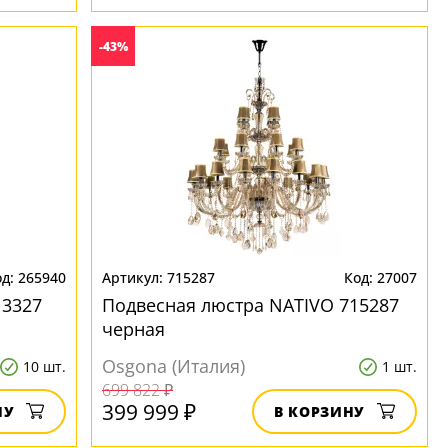
-43%
265940
715287
27007
13327
Подвесная люстра NATIVO 715287
черная
Osgona (Италия)
10 шт.
1 шт.
699 822 ₽
399 999 ₽
НУ
В КОРЗИНУ