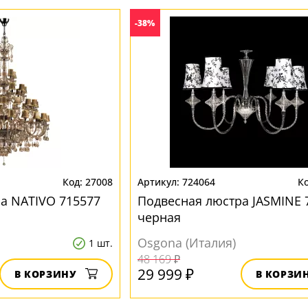
-38%
27008
724064
а NATIVO 715577
Подвесная люстра JASMINE 
черная
Osgona (Италия)
1 шт.
48 169 ₽
29 999 ₽
В КОРЗИНУ
В КОРЗИ