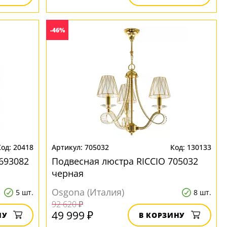
-46%
20418
705032
130133
693082
Подвесная люстра RICCIO 705032
черная
Osgona (Италия)
5 шт.
8 шт.
92 620 ₽
49 999 ₽
НУ
В КОРЗИНУ