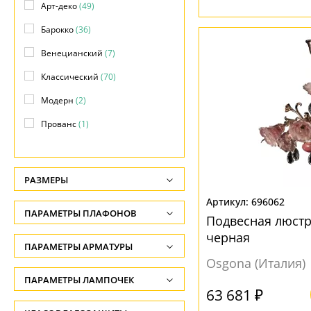
Арт-деко
(49)
Барокко
(36)
Венецианский
(7)
Классический
(70)
Модерн
(2)
Прованс
(1)
Флорентийский
(4)
Флористика
(2)
РАЗМЕРЫ
Яркое и цветное
(15)
Высота, см
696062
ПАРАМЕТРЫ ПЛАФОНОВ
Подвесная люстр
-
черная
ФОРМА ПЛАФОНА
ПАРАМЕТРЫ АРМАТУРЫ
Глубина, см
Osgona (Италия)
-
Абажур
(6)
ЦВЕТ АРМАТУРЫ
ПАРАМЕТРЫ ЛАМПОЧЕК
63 681 ₽
Ширина, см
Без плафона
(45)
Количество ламп
Бежевый
(1)