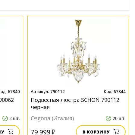
67840
790112
67844
90062
Подвесная люстра SCHON 790112
черная
Osgona (Италия)
2 шт.
20 шт.
79 999 ₽
НУ
В КОРЗИНУ