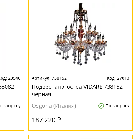
20540
738152
27013
38082
Подвесная люстра VIDARE 738152
черная
Osgona (Италия)
о запросу
По запросу
187 220 ₽