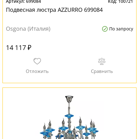
699084
100721
Подвесная люстра AZZURRO 699084
Osgona (Италия)
По запросу
14 117 ₽