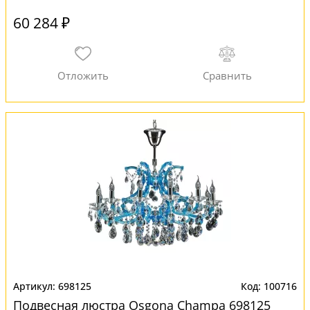
60 284 ₽
698125
100716
Подвесная люстра Osgona Champa 698125