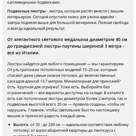
каплевидными подвесками .
Подвесные люстры
- люстра, которая растёт вместе с вашим
интерьером. Сегодня опустили низко для ужина вдвоём -
завтра подняли выше для большой вечеринки. Полная свобода
и всегда идеальный результат.
От элегантного светового медальона диаметром 40 см
до грандиозной люстры-паутины шириной 3 метра -
всё из Италии.
Люстра найдется для любого помещения — мы гарантируем.
От ультратонких потолочных моделей 15–25 см, которые
спасают даже самые низкие потолки, до величественных
каскадов длиной 13,7 метров. Миниатюрная для прихожей?
Есть. Крупная для атриума? Тоже есть. Выбирайте без
ограничений — все варианты доступны на складе. В каталоге
есть как потолочные люстры диаметром более 2 метров, так и
подвесные высотой всего 20 см — правила созданы, чтобы их
нарушать. Главное, чтобы светильник был по-настоящему
вашим и приносил радость каждый день.
Высота.
от 35 - до 220 см — идеальное соответствие любому
потолку: от малогабаритной квартиры до пентхауса с