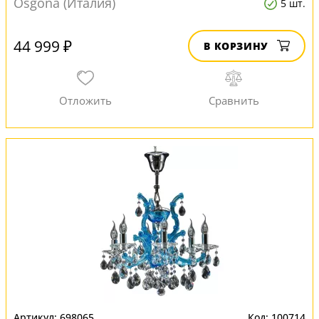
Osgona (Италия)
5 шт.
44 999 ₽
В КОРЗИНУ
698065
100714