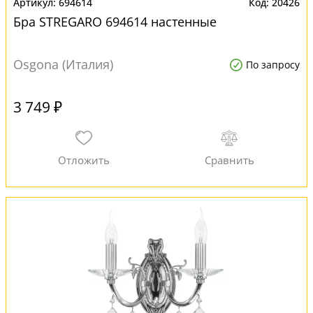
694614
20426
Бра STREGARO 694614 настенные
Osgona (Италия)
По запросу
3 749 ₽