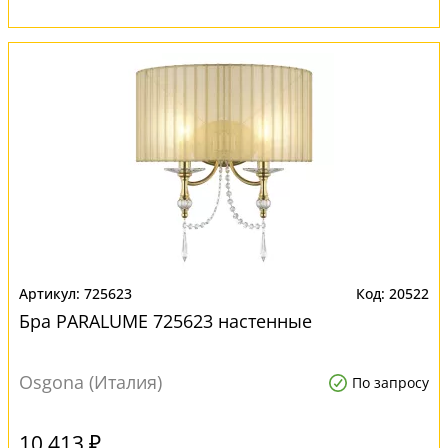
725623
20522
Бра PARALUME 725623 настенные
Osgona (Италия)
По запросу
10 413 ₽