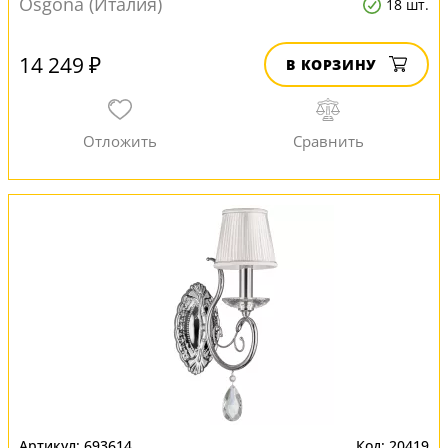
Osgona (Италия)
18 шт.
14 249 ₽
В КОРЗИНУ
693614
20419