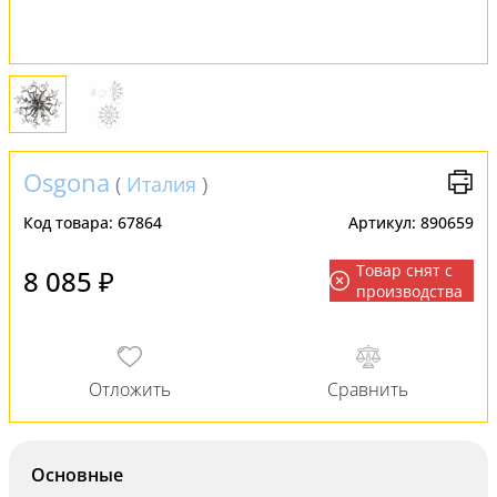
Osgona
(
Италия
)
Код товара:
67864
Артикул:
890659
Товар снят с
8 085 ₽
производства
Основные