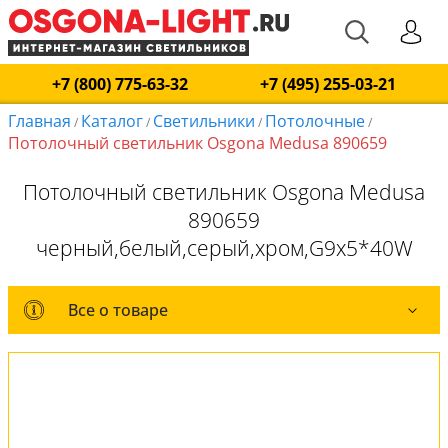
+7 (800) 775-63-32
+7 (495) 255-03-21
Главная
Каталог
Светильники
Потолочные
/
/
/
/
Потолочный светильник Osgona Medusa 890659
Потолочный светильник Osgona Medusa
890659
черный,белый,серый,хром,G9x5*40W
Все о товаре
Все о товаре
Комплект лампочек