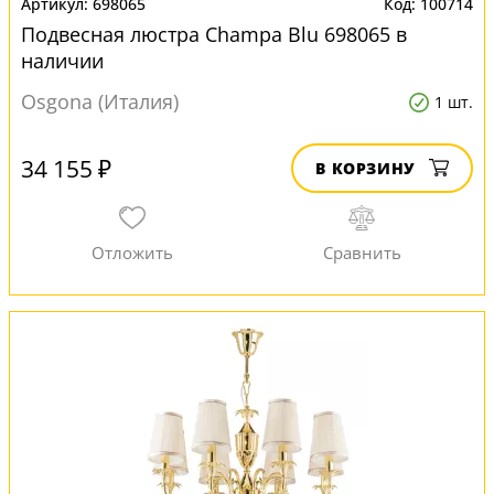
698065
100714
Подвесная люстра Champa Blu 698065 в
наличии
Osgona (Италия)
1 шт.
34 155 ₽
В КОРЗИНУ