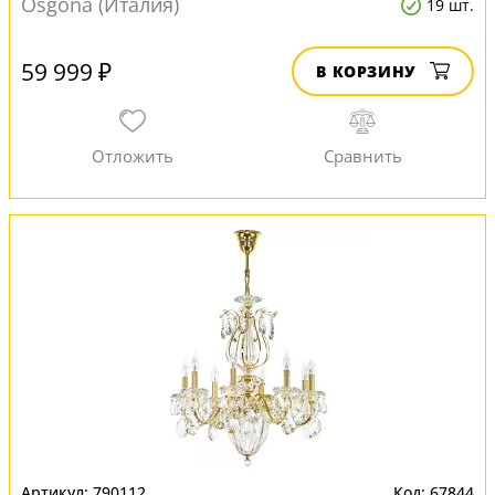
Osgona (Италия)
19 шт.
59 999 ₽
В КОРЗИНУ
790112
67844