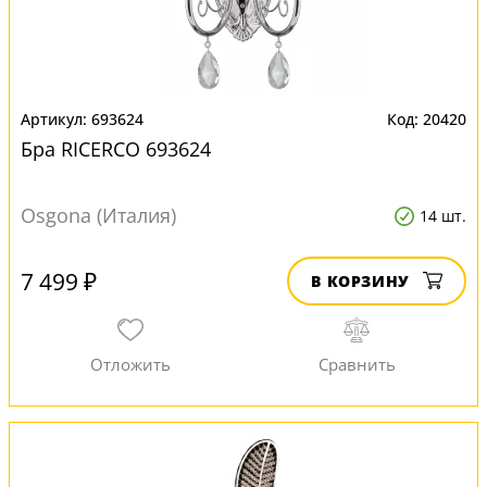
693624
20420
Бра RICERCO 693624
Osgona (Италия)
14 шт.
7 499 ₽
В КОРЗИНУ