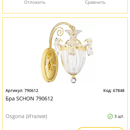
790612
67848
Бра SCHON 790612
Osgona (Италия)
3 шт.