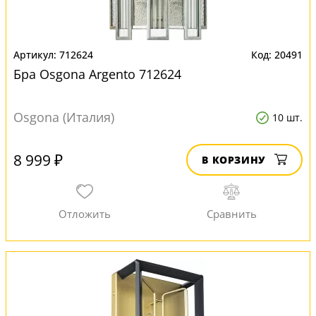
712624
20491
Бра Osgona Argento 712624
Osgona (Италия)
10 шт.
8 999 ₽
В КОРЗИНУ