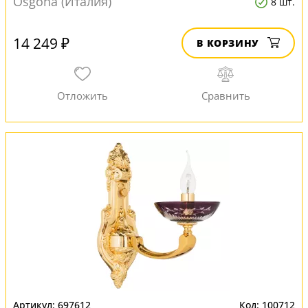
Osgona (Италия)
8 шт.
14 249 ₽
В КОРЗИНУ
697612
100712