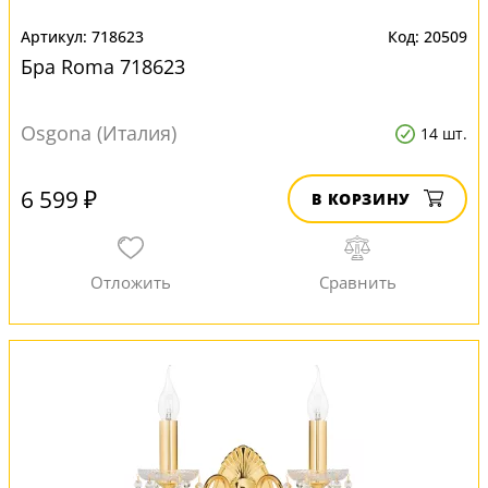
718623
20509
Бра Roma 718623
Osgona (Италия)
14 шт.
6 599 ₽
В КОРЗИНУ