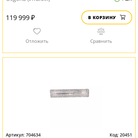
119 999 ₽
В КОРЗИНУ
704634
20451