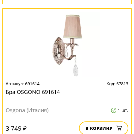
691614
67813
Бра OSGONO 691614
Osgona (Италия)
1 шт.
3 749 ₽
В КОРЗИНУ