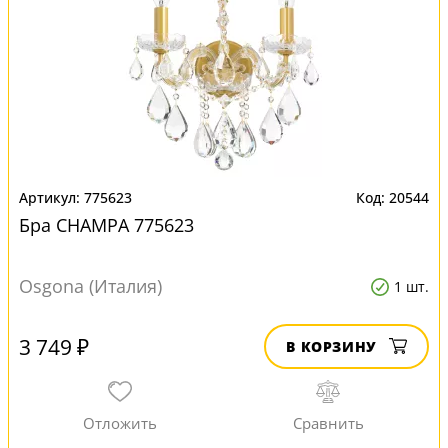
775623
20544
Бра CHAMPA 775623
Osgona (Италия)
1 шт.
3 749 ₽
В КОРЗИНУ