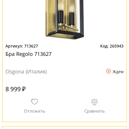
713627
265943
Бра Regolo 713627
Osgona (Италия)
Ждем
8 999 ₽