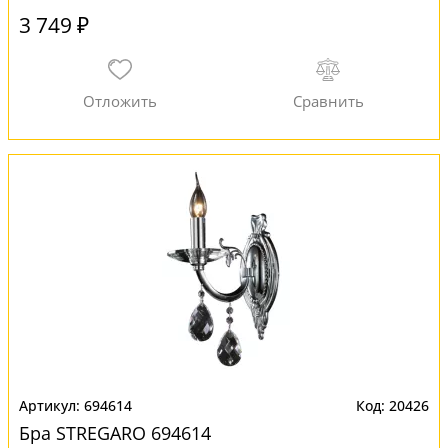
3 749 ₽
694614
20426
Бра STREGARO 694614