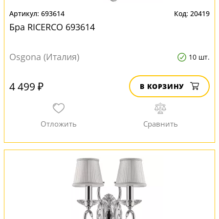
693614
20419
Бра RICERCO 693614
Osgona (Италия)
10 шт.
4 499 ₽
В КОРЗИНУ