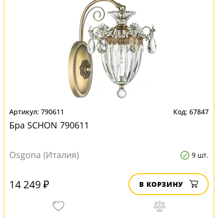
790611
67847
Бра SCHON 790611
Osgona (Италия)
9 шт.
14 249 ₽
В КОРЗИНУ