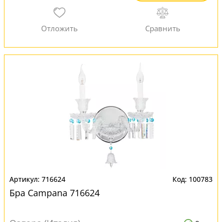
716624
100783
Бра Campana 716624