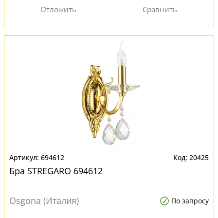
694612
20425
Бра STREGARO 694612
Osgona (Италия)
По запросу