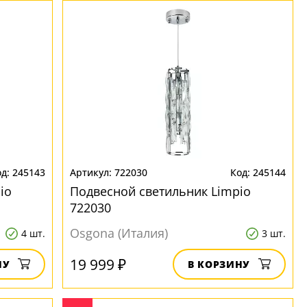
245143
722030
245144
io
Подвесной светильник Limpio
722030
Osgona (Италия)
4 шт.
3 шт.
19 999 ₽
НУ
В КОРЗИНУ