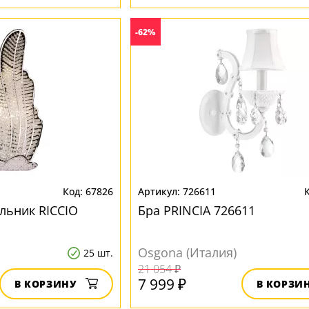
-62%
67826
726611
льник RICCIO
Бра PRINCIA 726611
Osgona (Италия)
25 шт.
21 054 ₽
7 999 ₽
В КОРЗИНУ
В КОРЗИ