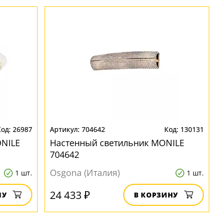
26987
704642
130131
NILE
Настенный светильник MONILE
704642
Osgona (Италия)
1 шт.
1 шт.
24 433 ₽
НУ
В КОРЗИНУ