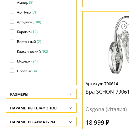
Ампир
(8)
Ар-Нуво
(7)
Арт-деко
(108)
Барокко
(12)
Восточный
(2)
Классический
(92)
Модерн
(24)
Прованс
(4)
Современный
(18)
790614
Флорентийский
(2)
Бра SCHON 7906
РАЗМЕРЫ
Флористика
(12)
Высота, см
ПАРАМЕТРЫ ПЛАФОНОВ
Osgona (Италия)
Яркое и цветное
(5)
-
ФОРМА ПЛАФОНА
18 999 ₽
ПАРАМЕТРЫ АРМАТУРЫ
Глубина, см