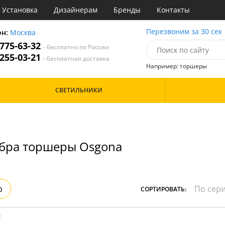
Установка
Дизайнерам
Бренды
Контакты
ы
Перезвоним за 30 сек
он:
Москва
 775-63-32
- бесплатно по России
атегории
 255-03-21
- бесплатная доставка
Например: торшеры
Назначение
Цвет
Особенности
СВЕТИЛЬНИКИ
тиная
Белые
Бронза
Бренд
инет
Золото
е
Прозрачные
идор и прихожая
Хром
бра торшеры Osgona
ня
Черные
с
хожая
Дизайн/Форма
льня
Вытянутые в длину
р
СОРТИРОВАТЬ:
: