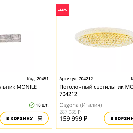
-44%
20451
704212
ильник MONILE
Потолочный светильник MO
704212
Osgona (Италия)
18 шт.
287 085 ₽
159 999 ₽
В КОРЗИНУ
В КОРЗИ