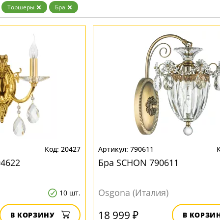
Торшеры
Бра
20427
790611
94622
Бра SCHON 790611
Osgona (Италия)
10 шт.
18 999 ₽
В КОРЗИНУ
В КОРЗИ