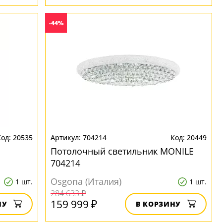
-44%
20535
704214
20449
Потолочный светильник MONILE
704214
Osgona (Италия)
1 шт.
1 шт.
284 633 ₽
159 999 ₽
НУ
В КОРЗИНУ