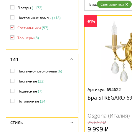
Вид:
Светильники
Люстры
(+172)
Настольные лампы
(+18)
-61%
Светильники
(57)
Торшеры
(8)
ТИП
Настенно-потолочные
(6)
Настенные
(22)
694622
Подвесные
(7)
Бра STREGARO 6
Потолочные
(34)
Osgona (Италия)
25 662 ₽
СТИЛЬ
9 999 ₽