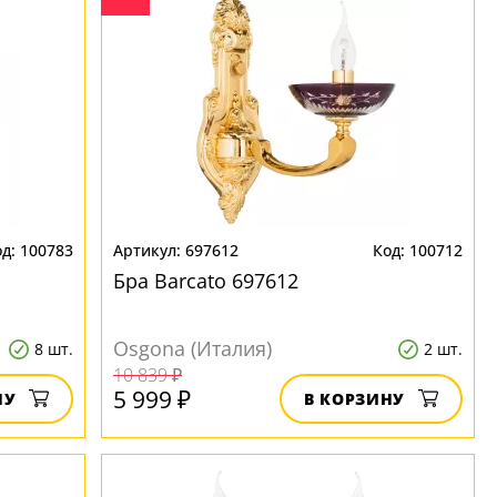
100783
697612
100712
Бра Barcato 697612
Osgona (Италия)
8 шт.
2 шт.
10 839 ₽
5 999 ₽
НУ
В КОРЗИНУ