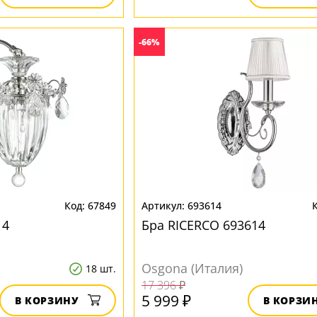
-66%
67849
693614
14
Бра RICERCO 693614
Osgona (Италия)
18 шт.
17 396 ₽
5 999 ₽
В КОРЗИНУ
В КОРЗИ