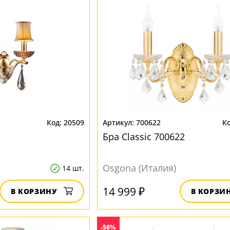
20509
700622
Бра Classic 700622
Osgona (Италия)
14 шт.
14 999 ₽
В КОРЗИНУ
В КОРЗИ
-56%