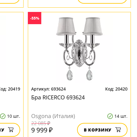
-55%
20419
693624
20420
Бра RICERCO 693624
Osgona (Италия)
10 шт.
14 шт.
22 085 ₽
9 999 ₽
НУ
В КОРЗИНУ