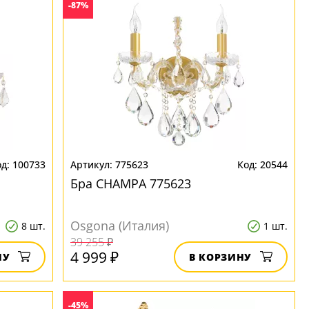
-87%
100733
775623
20544
Бра CHAMPA 775623
Osgona (Италия)
8 шт.
1 шт.
39 255 ₽
4 999 ₽
НУ
В КОРЗИНУ
-45%