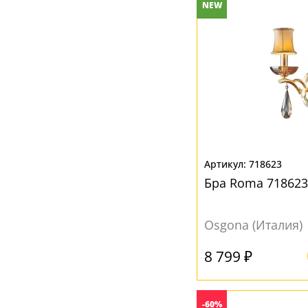
Коричневый
(3)
NEW
Кофейный
(7)
Красный
(2)
Прозрачный
(46)
Разноцветный
(3)
Розовый
(2)
Серебро
(1)
718623
Серый
(2)
Бра Roma 718623
Синий
(1)
Хром
(5)
Osgona (Италия)
Черный
(5)
8 799 ₽
-60%