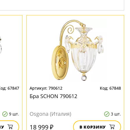
67847
790612
67848
Бра SCHON 790612
Osgona (Италия)
9 шт.
3 шт.
18 999 ₽
НУ
В КОРЗИНУ