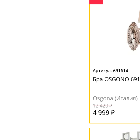
691614
Бра OSGONO 691
Osgona (Италия)
12 420 ₽
4 999 ₽