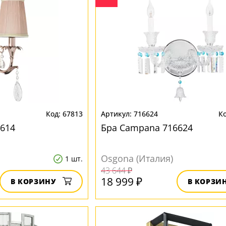
67813
716624
614
Бра Campana 716624
Osgona (Италия)
1 шт.
43 644 ₽
18 999 ₽
В КОРЗИНУ
В КОРЗИ