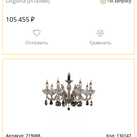
Osgona (Италия)
По запросу
105 455 ₽
719088
130147