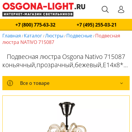
+7 (800) 775-63-32
+7 (495) 255-03-21
Главная
Каталог
Люстры
Подвесные
Подвесная
/
/
/
/
люстра NATIVO 715087
Подвесная люстра Osgona Nativo 715087
коньячный,прозрачный,бежевый,E14x8*40W
Все о товаре
Все о товаре
Комплект лампочек
Вся коллекция