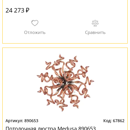
24 273 ₽
890653
67862
Потолочная люстра Medusa 890653