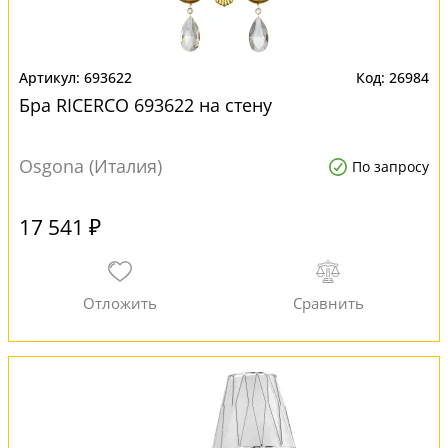
693622
26984
Бра RICERCO 693622 на стену
Osgona (Италия)
По запросу
17 541 ₽