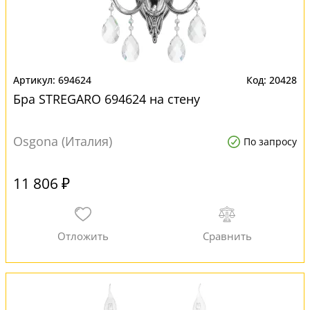
694624
20428
Бра STREGARO 694624 на стену
Osgona (Италия)
По запросу
11 806 ₽